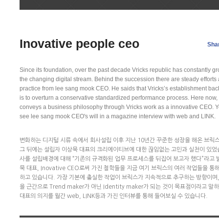
Inovative people ceo
Sha
Since its foundation, over the past decade Vricks republic has constantly g
the changing digital stream. Behind the succession there are steady efforts
practice from lee sang mook CEO. He saids that Vricks’s establishment ba
is to overturn a conservative standardized performance process. Here now,
conveys a business philosophy through Vricks work as a innovative CEO. 
see lee sang mook CEO's will in a magazine interview with web and LINK.
변화하는 디지털 시류 속에서 회사설립 이후 지난 10년간 꾸준한 성장을 해온 브릭
그 뒤에는 설립자 이상묵 대표의 크리에이티브에 대한 끊임없는 고민과 실천이 있었
사를 설립배경에 대해 “기존의 규격화된 업무 프로세스를 뒤집어 보고자 했다”라고 
묵 대표, Inovative CEO로써 가진 철학들을 지금 여기 브릭스의 여러 작업들을 통
하고 있습니다. 가장 기본에 충실한 작업이 브릭스가 지속적으로 추구하는 방향이며,
을 근간으로 Trend maker가 아닌 Identity maker가 되는 것이 목표점이라고 
대표의 의지를 월간 web, LINK등과 가진 인터뷰를 통해 들어보실 수 있습니다.