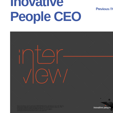
Inovative
Previous
 /
N
People CEO