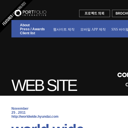
About
Press / Awards
웹사이트 제작
모바일 APP 제작
SNS 바이
Client list
WEB SITE
C
November
25 . 2011
 http://worldwide.hyundai.com