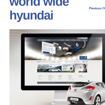
world wide
Previous
 /
N
hyundai