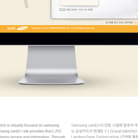
hich is visually focused on samsung
Samsung card2+의 런칭 시점에 맞추
sung card2+ site provides that L.P.O
는 삼성카드의 변경된 V.I (Visual Identi
rimary service and information. Through
Landing Page Optimization )구