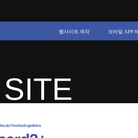
웹사이트 제작
모바일 APP 
SITE
hw.do?method=getIntro