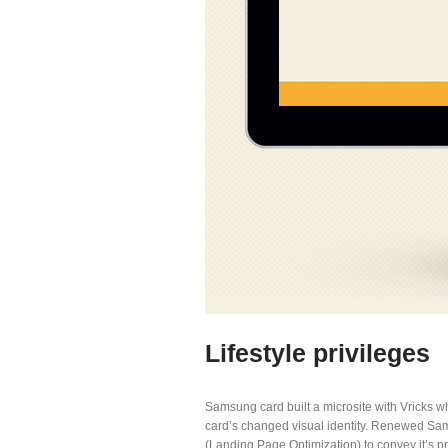
Lifestyle privileges
Samsung card built a microsite with Vricks w
card’s changed visual identity. Renewed Sam
(Landing Page Optimization) to convey it’s p