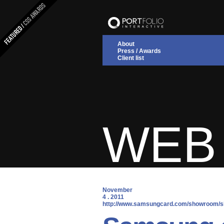
About
Press / Awards
Client list
WEB 
November
4 . 2011
 http://www.samsungcard.com/showroom/s