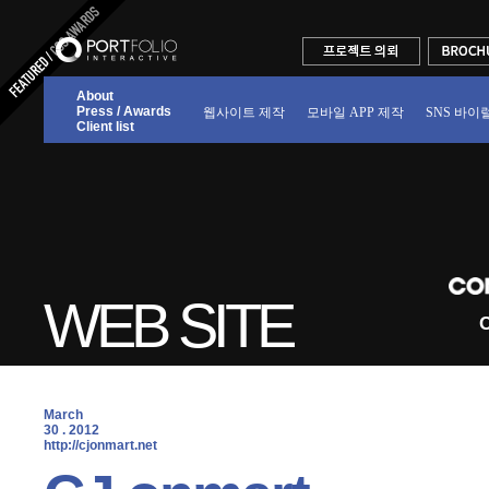
About
Press / Awards
웹사이트 제작
모바일 APP 제작
SNS 바이
Client list
WEB SITE
C
March
30 . 2012
 http://cjonmart.net