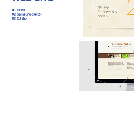
01. Huvis
02. Samsung card2+
03. CJ Bio