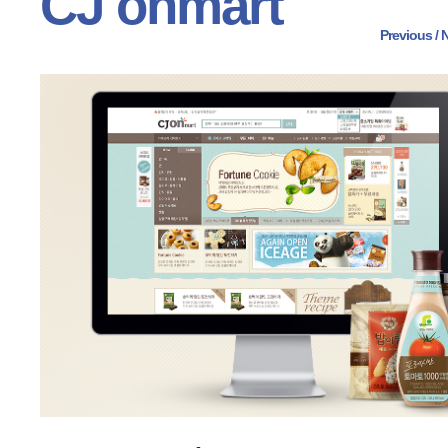
CJ onmart
Previous
 /
N