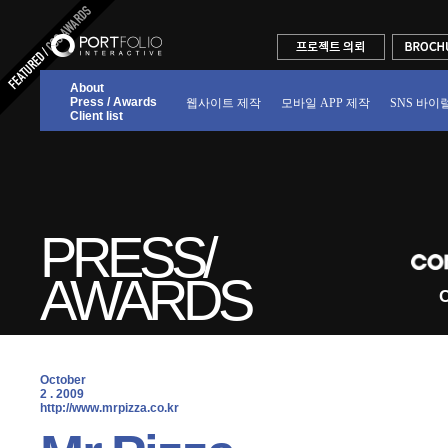
About
Press / Awards
웹사이트 제작
모바일 APP 제작
SNS 바이
Client list
PRESS/
AWARDS
C
October
2 . 2009
 http://www.mrpizza.co.kr