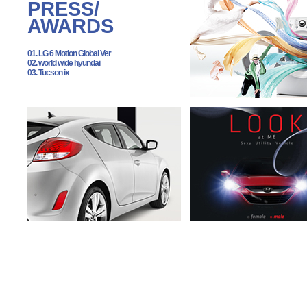
PRESS/
AWARDS
01. LG 6 Motion Global Ver
02. world wide hyundai
03. Tucson ix