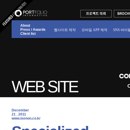
About
Press / Awards
웹사이트 제작
모바일 APP 제작
SNS 바이
Client list
WEB SITE
C
December
21 . 2011
 www.ixenon.co.kr