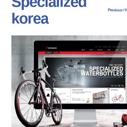
Specialized
Previous
 /
N
korea