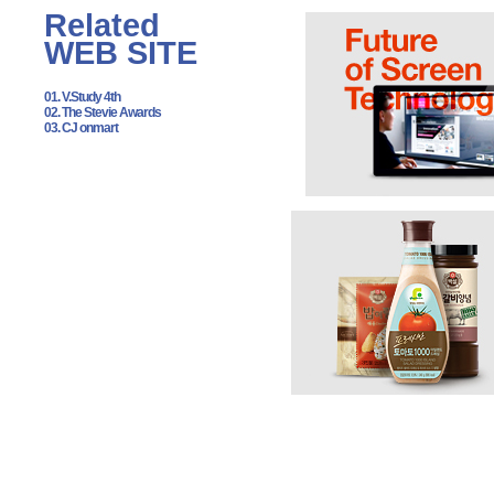
Related
WEB SITE
01. V.Study 4th
02. The Stevie Awards
03. CJ onmart