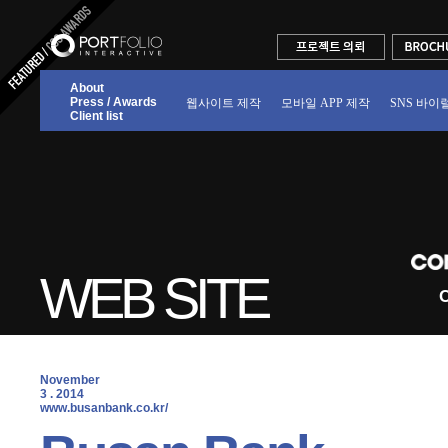
About
Press / Awards
웹사이트 제작
모바일 APP 제작
SNS 바이
Client list
WEB SITE
C
November
3 . 2014
 www.busanbank.co.kr/