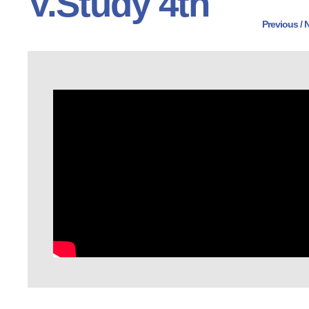
V.Study 4th
Previous
 /
N