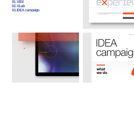
01. V.BX
02. V.Lab
03. IDEA campaign